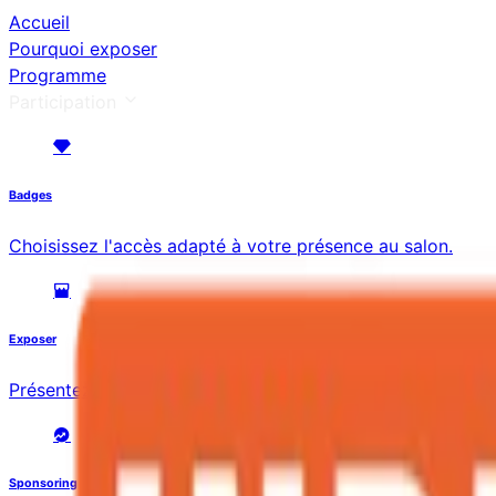
Accueil
Pourquoi exposer
Programme
Participation
Badges
Choisissez l'accès adapté à votre présence au salon.
Exposer
Présentez vos projets immobiliers et vos solutions de con
Sponsoring